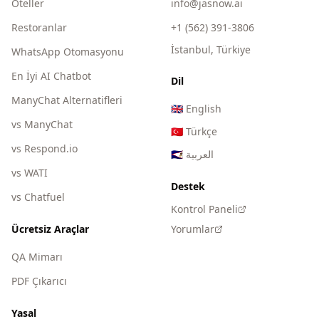
Oteller
info@jasnow.ai
Restoranlar
+1 (562) 391-3806
İstanbul, Türkiye
WhatsApp Otomasyonu
En İyi AI Chatbot
Dil
ManyChat Alternatifleri
🇬🇧
English
vs ManyChat
🇹🇷
Türkçe
vs Respond.io
🇸🇦
العربية
vs WATI
Destek
vs Chatfuel
Kontrol Paneli
Ücretsiz Araçlar
Yorumlar
QA Mimarı
PDF Çıkarıcı
Yasal