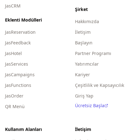
JasCRM
Şirket
Eklenti Modülleri
Hakkımızda
JasReservation
İletişim
JasFeedback
Başlayın
JasHotel
Partner Programı
JasServices
Yatırımcılar
JasCampaigns
Kariyer
JasFunctions
Çeşitlilik ve Kapsayıcılık
JasOrder
Giriş Yap
Ücretsiz Başla
QR Menü
Kullanım Alanları
İletişim