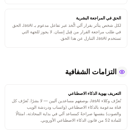
الحق في المراجعة البشرية
لكل شخص يتأثر بقرار آلي اتُّخذ عبر تفاعل مدعوم بـ JasAI الحق
في طلب مراجعة القرار من قِبل إنسان. لا يجوز للجهة التي
تستخدم JasAI التنازل عن هذا الحق.
التزامات الشفافية
التعريف بهوية الذكاء الاصطناعي
تُعرَّف وكلاء JasAI بوصفهم مساعدين آليين — لا بشرًا. تُعرّف كل
قناة مدعومة بالذكاء الاصطناعي (واتساب ودردشة الويب
والصوت) بنفسها صراحةً كمساعد آلي في بداية المحادثة، امتثالًا
للمادة 52 من قانون الذكاء الاصطناعي الأوروبي.