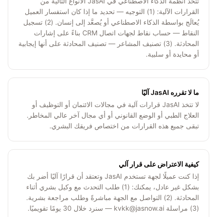
تتخذ أنظمة الذكاء الاصطناعي في JasAI الأنواع التالية من
القرارات الآلية: (1) التوجيه — تحديد ما إذا كان استفسار العميل
يُعالَج بواسطة الذكاء الاصطناعي أو يُصعَّد إلى إنسان. (2) تسجيل
النقاط — حساب نقاط لجهات اتصال CRM بناءً على إشارات
المحادثة. (3) تصنيف المشاعر — تصنيف المحادثة على أنها إيجابية
أو محايدة أو سلبية.
ما لا تقرره JasAI آليًا
لا تتخذ JasAI قرارات آلية في مجالات الائتمان أو التوظيف أو
العلاج الطبي أو الوضع القانوني أو أي مجال آخر عالي المخاطر.
تبقى جميع هذه القرارات من اختصاص فريقك البشري.
كيفية الاعتراض على قرار آلي
إذا كنت عميلًا لجهة تستخدم JasAI وتعتقد أن قرارًا آليًا أضر بك
بشكل غير عادل، يمكنك: (1) طلب التحدث مع وكيل بشري أثناء
المحادثة. (2) التواصل مع الجهة مباشرةً وطلب مراجعة بشرية.
(3) مراسلة kvkk@jasnow.ai — سنرد خلال 30 يومًا تقويميًا.