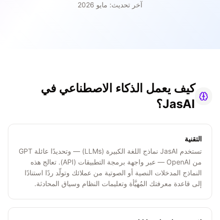
آخر تحديث: مايو 2026
كيف يعمل الذكاء الاصطناعي في
JasAI؟
التقنية
تستخدم JasAI نماذج اللغة الكبيرة (LLMs) — وتحديدًا عائلة GPT
من OpenAI — عبر واجهة برمجة التطبيقات (API). تعالج هذه
النماذج المدخلات النصية أو الصوتية من عملائك وتولّد ردًا استنادًا
إلى قاعدة معرفتك المُهيَّأة وتعليمات النظام وسياق المحادثة.