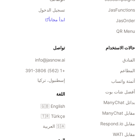
JasFunctions
تسجيل الدخول
ابدأ مجاناً
JasOrder
QR Menu
حالات الاستخدام
تواصل
الفنادق
info@jasnow.ai
المطاعم
+1 (562) 391-3806
إسطنبول، تركيا
أتمتة واتساب
أفضل شات بوت
اللغة
بدائل ManyChat
🇬🇧
English
مقابل ManyChat
🇹🇷
Türkçe
مقابل Respond.io
🇸🇦
العربية
مقابل WATI