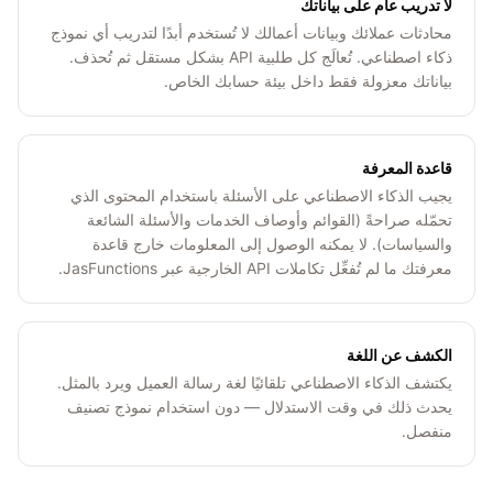
لا تدريب عام على بياناتك
محادثات عملائك وبيانات أعمالك لا تُستخدم أبدًا لتدريب أي نموذج
ذكاء اصطناعي. تُعالَج كل طلبية API بشكل مستقل ثم تُحذف.
بياناتك معزولة فقط داخل بيئة حسابك الخاص.
قاعدة المعرفة
يجيب الذكاء الاصطناعي على الأسئلة باستخدام المحتوى الذي
تحمّله صراحةً (القوائم وأوصاف الخدمات والأسئلة الشائعة
والسياسات). لا يمكنه الوصول إلى المعلومات خارج قاعدة
معرفتك ما لم تُفعِّل تكاملات API الخارجية عبر JasFunctions.
الكشف عن اللغة
يكتشف الذكاء الاصطناعي تلقائيًا لغة رسالة العميل ويرد بالمثل.
يحدث ذلك في وقت الاستدلال — دون استخدام نموذج تصنيف
منفصل.