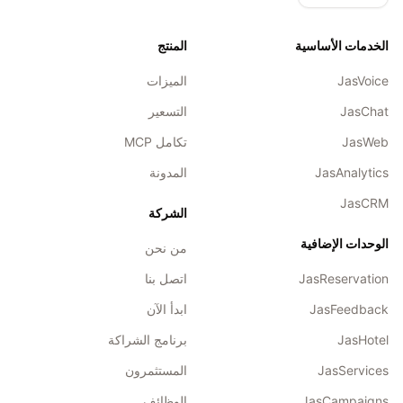
الخدمات الأساسية
المنتج
JasVoice
الميزات
JasChat
التسعير
JasWeb
تكامل MCP
JasAnalytics
المدونة
JasCRM
الشركة
الوحدات الإضافية
من نحن
JasReservation
اتصل بنا
JasFeedback
ابدأ الآن
JasHotel
برنامج الشراكة
JasServices
المستثمرون
JasCampaigns
الوظائف