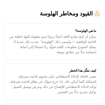
القيود ومخاطر الهلوسة
ما هي الهلوسة؟
يمكن أن تُنتج نماذج اللغة أحيانًا ردودًا تبدو معقولة لكنها خاطئة من
الناحية الواقعية — ويُسمى ذلك "الهلوسة". يحدث ذلك عندما لا
يمتلك النموذج معلومات كافية فيولّد ردًا استنادًا إلى أنماط
إحصائية بدلًا من حقائق موثقة.
كيف نقلّل هذا الخطر
تقصر JasAI الذكاءَ الاصطناعي على محتوى قاعدة معرفتك
المحمَّلة كلما أمكن ذلك. إذا خرج سؤال عن نطاق قاعدة معرفتك،
يُوجَّه الذكاء الاصطناعي للإفصاح عن ذلك وعرض توصيل العميل
بوكيل بشري بدلًا من التخمين.