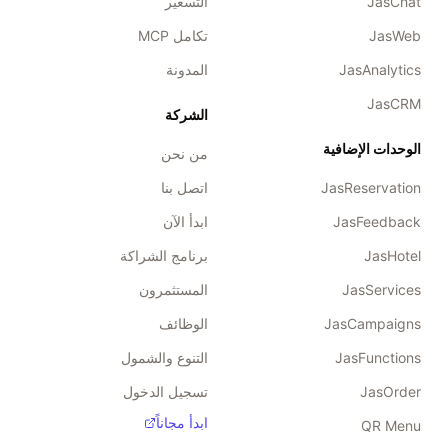
JasChat
التسعير
JasWeb
تكامل MCP
JasAnalytics
المدونة
JasCRM
الشركة
الوحدات الإضافية
من نحن
JasReservation
اتصل بنا
JasFeedback
ابدأ الآن
JasHotel
برنامج الشراكة
JasServices
المستثمرون
JasCampaigns
الوظائف
JasFunctions
التنوع والشمول
JasOrder
تسجيل الدخول
ابدأ مجاناً
QR Menu