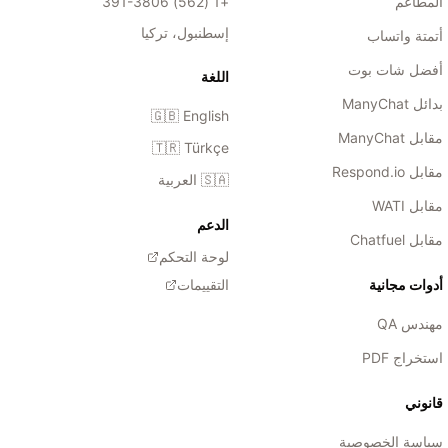
المطاعم
+1 (562) 391-3806
إسطنبول، تركيا
أتمتة واتساب
أفضل شات بوت
اللغة
بدائل ManyChat
🇬🇧
English
مقابل ManyChat
🇹🇷
Türkçe
مقابل Respond.io
🇸🇦
العربية
مقابل WATI
الدعم
مقابل Chatfuel
لوحة التحكم
أدوات مجانية
التقييمات
مهندس QA
استخراج PDF
قانوني
سياسة الخصوصية