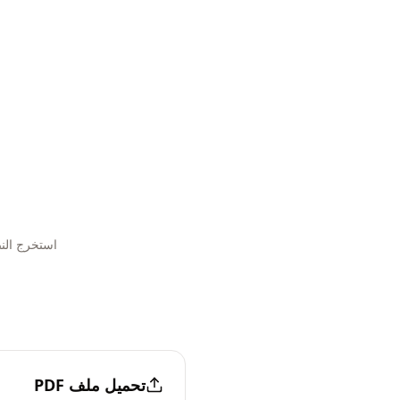
Skip to main conten
استخرج النصوص حتى من ملفات F
تحميل ملف PDF