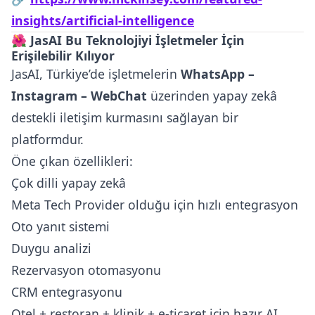
insights/artificial-intelligence
🌺 JasAI Bu Teknolojiyi İşletmeler İçin
Erişilebilir Kılıyor
JasAI, Türkiye’de işletmelerin
WhatsApp –
Instagram – WebChat
üzerinden yapay zekâ
destekli iletişim kurmasını sağlayan bir
platformdur.
Öne çıkan özellikleri:
Çok dilli yapay zekâ
Meta Tech Provider olduğu için hızlı entegrasyon
Oto yanıt sistemi
Duygu analizi
Rezervasyon otomasyonu
CRM entegrasyonu
Otel + restoran + klinik + e-ticaret için hazır AI