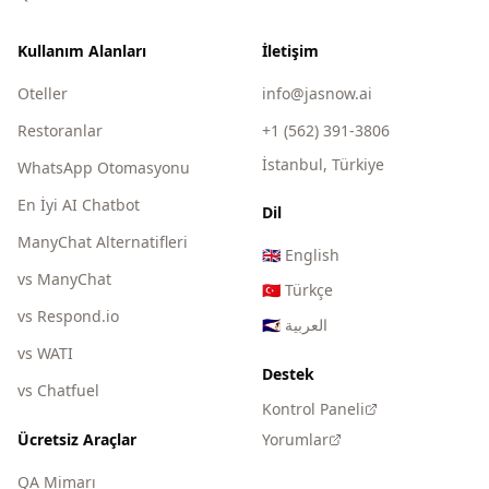
Kullanım Alanları
İletişim
Oteller
info@jasnow.ai
Restoranlar
+1 (562) 391-3806
İstanbul, Türkiye
WhatsApp Otomasyonu
En İyi AI Chatbot
Dil
ManyChat Alternatifleri
🇬🇧
English
vs ManyChat
🇹🇷
Türkçe
vs Respond.io
🇸🇦
العربية
vs WATI
Destek
vs Chatfuel
Kontrol Paneli
Ücretsiz Araçlar
Yorumlar
QA Mimarı