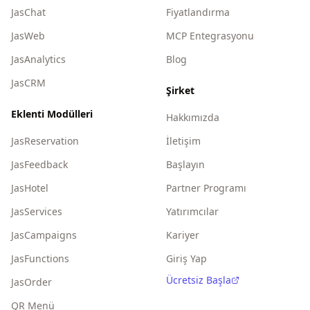
JasChat
Fiyatlandırma
JasWeb
MCP Entegrasyonu
JasAnalytics
Blog
JasCRM
Şirket
Eklenti Modülleri
Hakkımızda
JasReservation
İletişim
JasFeedback
Başlayın
JasHotel
Partner Programı
JasServices
Yatırımcılar
JasCampaigns
Kariyer
JasFunctions
Giriş Yap
Ücretsiz Başla
JasOrder
QR Menü