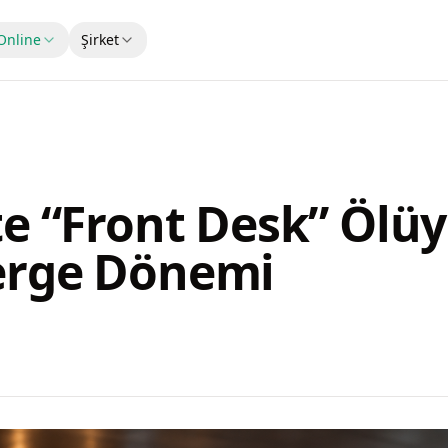
Online
Şirket
kte “Front Desk” Ölü
erge Dönemi