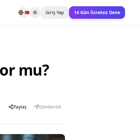
Giriş Yap
14 Gün Ücretsiz Dene
🇹🇷
Toggle theme
yor mu?
Paylaş
Gönderildi