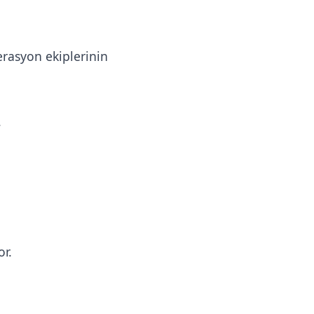
erasyon ekiplerinin
.
or.