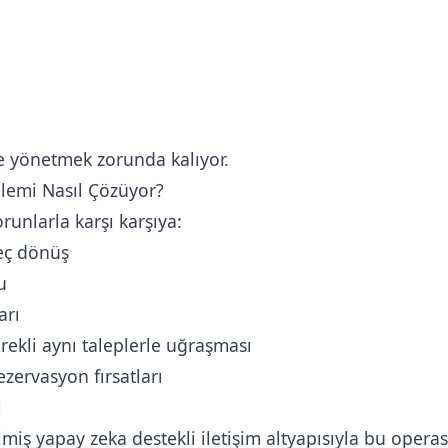
lde yönetmek zorunda kalıyor.
blemi Nasıl Çözüyor?
runlarla karşı karşıya:
eç dönüş
u
arı
rekli aynı taleplerle uğraşması
zervasyon fırsatları
i
irilmiş yapay zeka destekli iletişim altyapısıyla bu ope