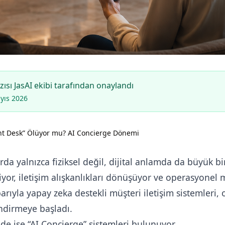
ısı JasAI ekibi tarafından onaylandı
yıs 2026
ront Desk” Ölüyor mu? AI Concierge Dönemi
arda yalnızca fiziksel değil, dijital anlamda da büyük bi
şiyor, iletişim alışkanlıkları dönüşüyor ve operasyonel
ibarıyla yapay zeka destekli müşteri iletişim sistemleri, 
ndirmeye başladı.
 ise “AI Concierge” sistemleri bulunuyor.