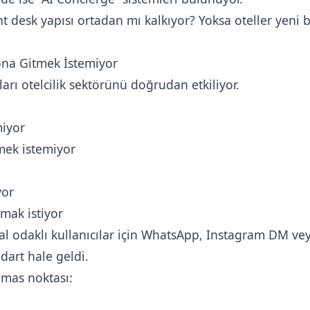
nt desk yapısı ortadan mı kalkıyor? Yoksa oteller yeni 
yona Gitmek İstemiyor
arı otelcilik sektörünü doğrudan etkiliyor.
miyor
mek istemiyor
yor
rmak istiyor
ital odaklı kullanıcılar için WhatsApp, Instagram DM v
dart hale geldi.
temas noktası: