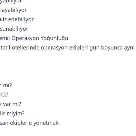
abiliyor
layabiliyor
liz edebiliyor
r sunabiliyor
lemi: Operasyon Yoğunluğu
e tatil otellerinde operasyon ekipleri gün boyunca aynı 
r mı?
mü?
z var mı?
lir miyim?
san ekiplerle yönetmek: