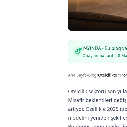
YAYINDA - Bu blog yaz
Onaylanma tarihi: 8 Ma
Ana Sayfa
/
Blog
/
Otelcilikte “F
Otelcilik sektörü son yıll
Misafir beklentileri deği
artıyor. Özellikle 2025 it
modelini yeniden şekille
Bu dönüşümün merkezinde